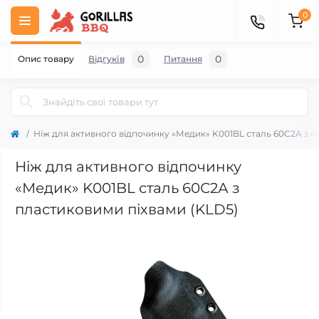
0
0
0
Опис товару
Відгуків
Питання
Ніж для активного відпочинку «Медик» K001BL сталь 60С2А з п
Ніж для активного відпочинку
«Медик» K001BL сталь 60С2А з
пластиковими піхвами (KLD5)