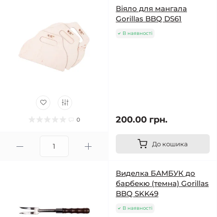
Віяло для мангала
Gorillas BBQ DS61
В наявності
200.00 грн.
0
До кошика
Виделка БАМБУК до
барбекю (темна) Gorillas
BBQ SKK49
В наявності