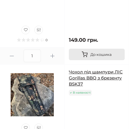
149.00 грн.
0
До кошика
Чохол під шампури ЛІС
Gorillas BBQ з брезенту
BSK37
В наявності