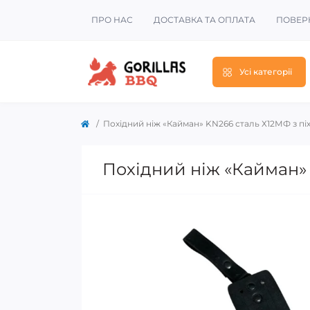
ПРО НАС
ДОСТАВКА ТА ОПЛАТА
ПОВЕР
Усі категорії
Похідний ніж «Кайман» KN266 сталь Х12МФ з пі
Похідний ніж «Кайман»