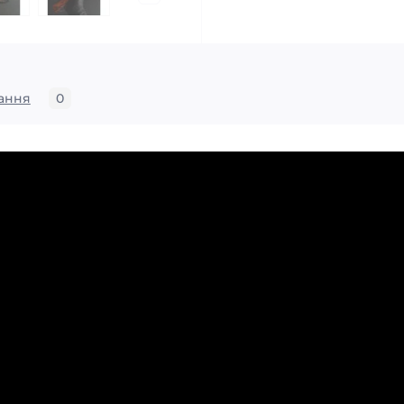
ання
0