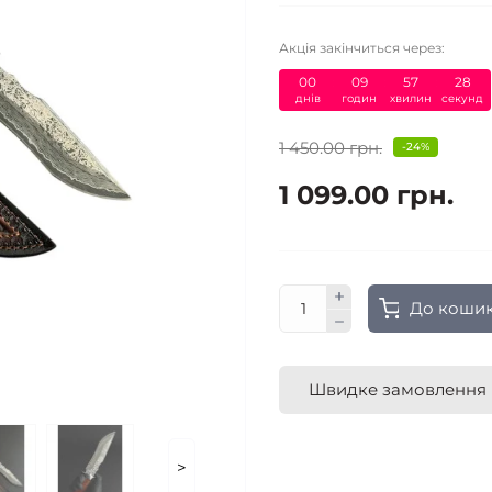
Акція закінчиться через:
00
:
09
:
57
:
27
днів
годин
хвилин
секунд
1 450.00 грн.
-24%
1 099.00 грн.
До коши
Швидке замовлення
>