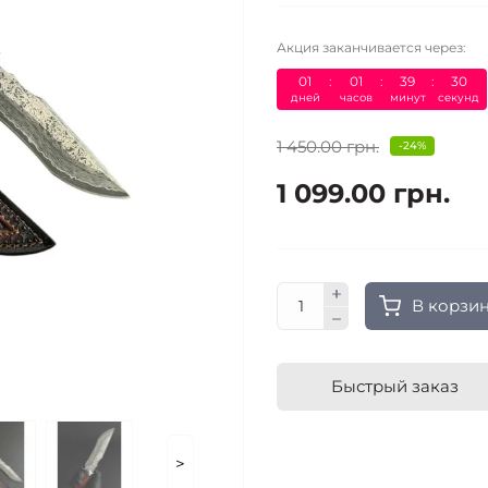
Акция заканчивается через:
01
:
01
:
39
:
29
дней
часов
минут
секунд
1 450.00 грн.
-24%
1 099.00 грн.
В корзи
Быстрый заказ
>