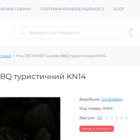
НЕННЯ І ОБМІН
ПОЛІТИКА КОНФІДЕНЦІЙНОСТІ
БЛОГ
тичні
Ніж ЛЕГІОНЕР Gorillas BBQ туристичний KN14
 BBQ туристичний KN14
Виробник:
Gorillasbbq
Код товару:
KN14
Відгуки:
(0)
Немає в наявності