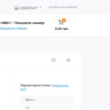
Українська
Особистий кабінет
0
+380
6
7
Показати номер
Замовити дзвінок
0.00 грн.
Характеристики:
(дивитися
всі)
Вага, г
155