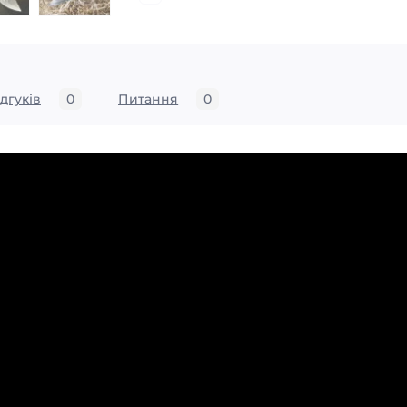
ідгуків
0
Питання
0