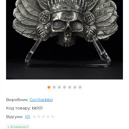
Виробник:
Gorillasbbq
Код товару:
bb101
Відгуки:
(0)
В наявності