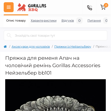
0
0
0
Опис товару
Характеристики
Відгуків
Питання
Аксесуари для чоловіків
Пряжки із Нейзильберу
Пряжка дл
Пряжка для ременя Апач на
чоловічий ремінь Gorillas Accessories
Нейзельбер bb101