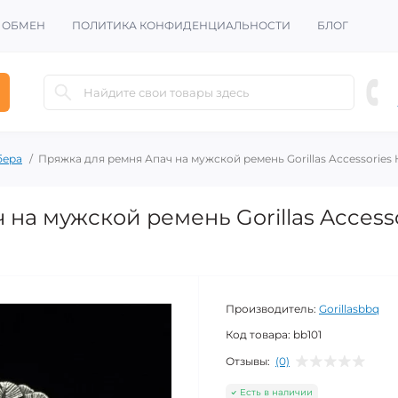
И ОБМЕН
ПОЛИТИКА КОНФИДЕНЦИАЛЬНОСТИ
БЛОГ
бера
Пряжка для ремня Апач на мужской ремень Gorillas Accessories
на мужской ремень Gorillas Access
Производитель:
Gorillasbbq
Код товара:
bb101
Отзывы:
(0)
Есть в наличии