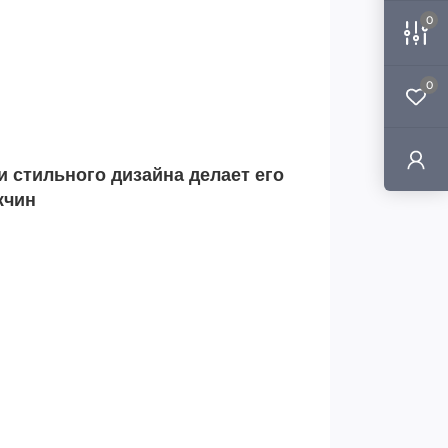
0
0
 стильного дизайна делает его
жчин