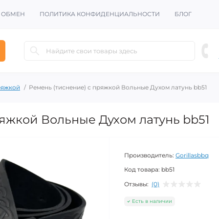
И ОБМЕН
ПОЛИТИКА КОНФИДЕНЦИАЛЬНОСТИ
БЛОГ
ряжкой
Ремень (тиснение) с пряжкой Вольные Духом латунь bb51
ряжкой Вольные Духом латунь bb51
Производитель:
Gorillasbbq
Код товара:
bb51
Отзывы:
(0)
Есть в наличии