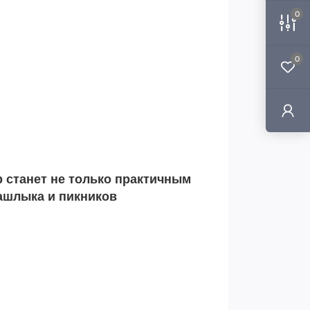
0
0
 станет не только практичным
ашлыка и пикников