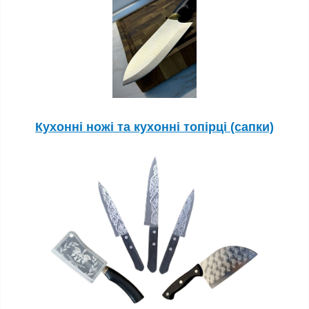
Кухонні ножі та кухонні топірці (сапки)