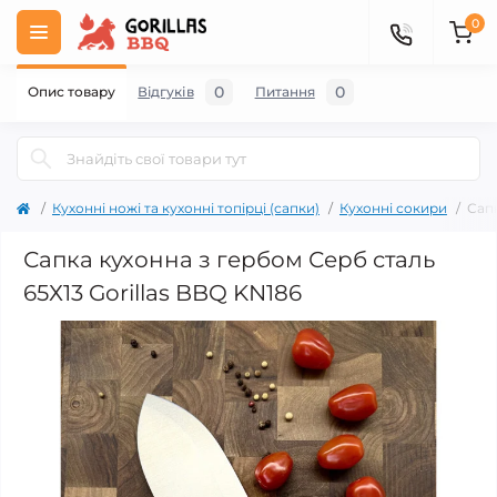
0
0
0
Опис товару
Відгуків
Питання
Кухонні ножі та кухонні топірці (сапки)
Кухонні сокири
Сапк
Сапка кухонна з гербом Серб сталь
65Х13 Gorillas BBQ KN186