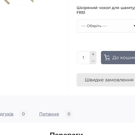
Шкіряний чохол для шампу
FR51
До коши
Швидке замовлення
ідгуків
0
Питання
0