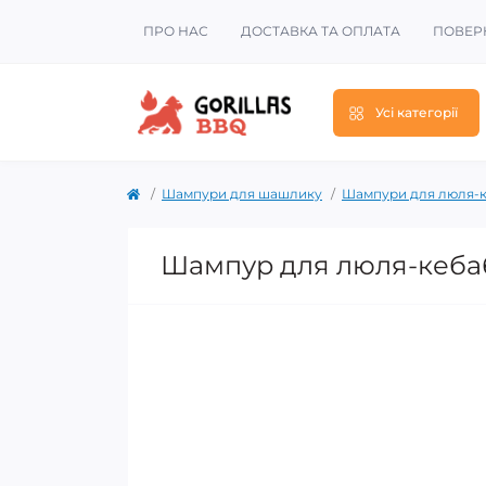
ПРО НАС
ДОСТАВКА ТА ОПЛАТА
ПОВЕР
Усі категорії
Шампури для шашлику
Шампури для люля-
Шампур для люля-кебаб