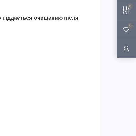
0
ко піддається очищенню після
0