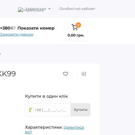
Українська
Особистий кабінет
0
+380
6
7
Показати номер
Замовити дзвінок
0.00 грн.
9
KK99
Купити в один клік
Купити
Характеристики:
(дивитися
всі)