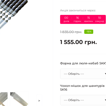
Акція закінчиться через:
00
:
16
:
15
:
09
днів
годин
хвилин
секунд
1 835.00 грн.
-15%
1 555.00 грн.
Форма для люля-кебаб​ SKK
Чохол-мішок для шампурів
SK16
>