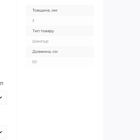
Товщина, мм
3
Тип товару
Шампур
Довжина, см
50
71