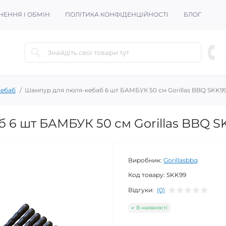
НЕННЯ І ОБМІН
ПОЛІТИКА КОНФІДЕНЦІЙНОСТІ
БЛОГ
кебаб
Шампур для люля-кебаб 6 шт БАМБУК 50 см Gorillas BBQ SKK9
 6 шт БАМБУК 50 см Gorillas BBQ S
Виробник:
Gorillasbbq
Код товару:
SKK99
Відгуки:
(0)
В наявності