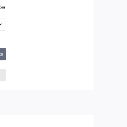
рів
ка