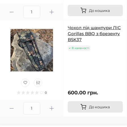
До кошика
Чохол під шампури ЛІС
Gorillas BBQ з брезенту
BSK37
В наявності
600.00 грн.
0
До кошика