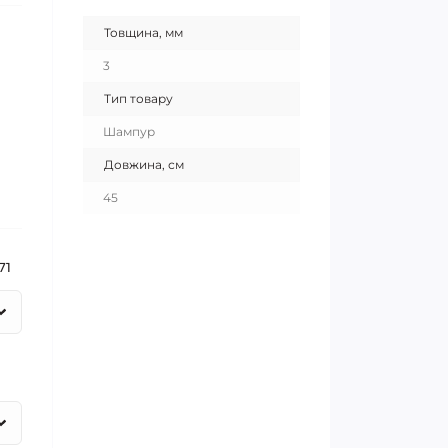
Товщина, мм
3
Тип товару
Шампур
Довжина, см
45
71