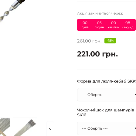
Акція закінчиться через:
00
05
00
07
днів
годин
хвилин
секунд
261.00 грн.
-15%
221.00 грн.
Форма для люля-кебаб​ SKK
Чохол-мішок для шампурів
SK16
>