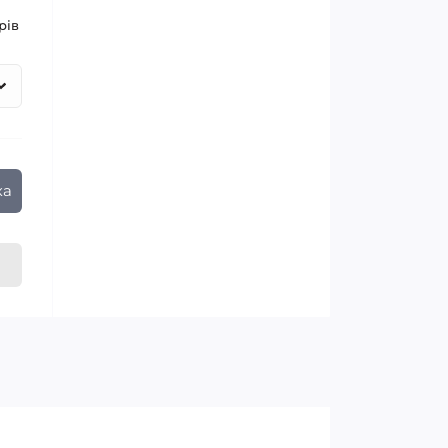
рів
ка