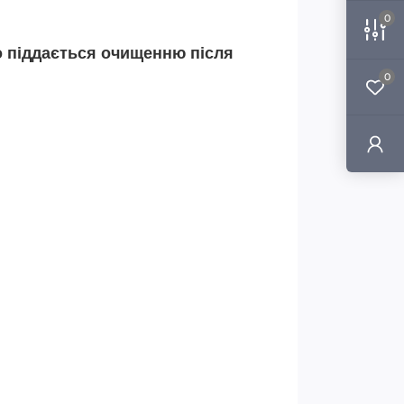
0
ко піддається очищенню після
0