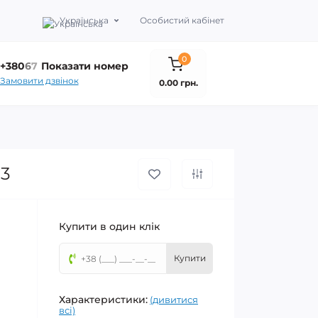
Українська
Особистий кабінет
0
+380
6
7
Показати номер
Замовити дзвінок
0.00 грн.
03
Купити в один клік
Купити
Характеристики:
(дивитися
всі)