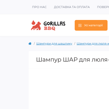
ПРО НАС
ДОСТАВКА ТА ОПЛАТА
ПОВЕР
Усі категорії
Шампури для шашлику
Шампури для люля-
Шампур ШАР для люля-ке