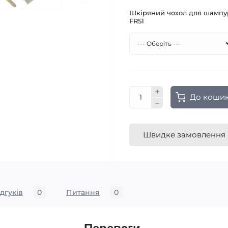
Шкіряний чохол для шампу
FR51
До коши
Швидке замовлення
ідгуків
0
Питання
0