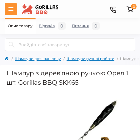
0
0
0
Опис товару
Відгуків
Питання
Шампури для шашлику
Шампури ручної роботи
Шампур з 
Шампур з дерев'яною ручкою Орел 1
шт. Gorillas BBQ SKK65