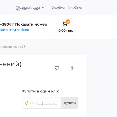
Українська
Особистий кабінет
0
+380
6
7
Показати номер
Замовити дзвінок
0.00 грн.
ccessories bb78
невий)
Купити в один клік
Купити