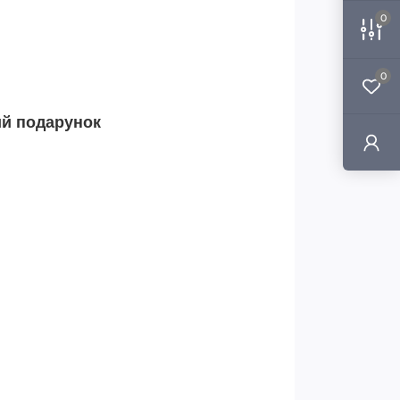
0
0
ий подарунок