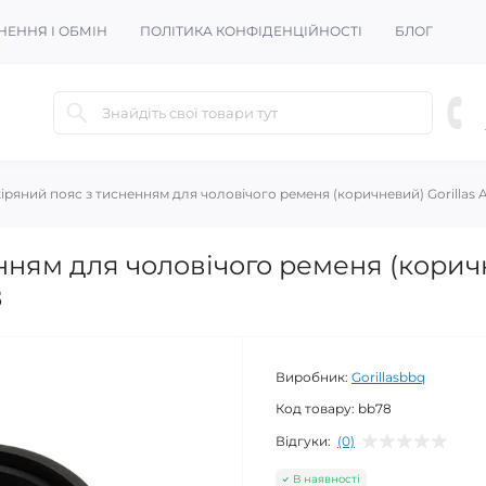
НЕННЯ І ОБМІН
ПОЛІТИКА КОНФІДЕНЦІЙНОСТІ
БЛОГ
іряний пояс з тисненням для чоловічого ременя (коричневий) Gorillas A
нням для чоловічого ременя (корич
8
Виробник:
Gorillasbbq
Код товару:
bb78
Відгуки:
(0)
В наявності