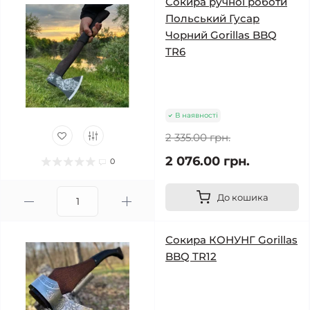
Сокира ручної роботи
Польський Гусар
Чорний Gorillas BBQ
TR6
В наявності
2 335.00 грн.
2 076.00 грн.
0
До кошика
Сокира КОНУНГ Gorillas
BBQ TR12