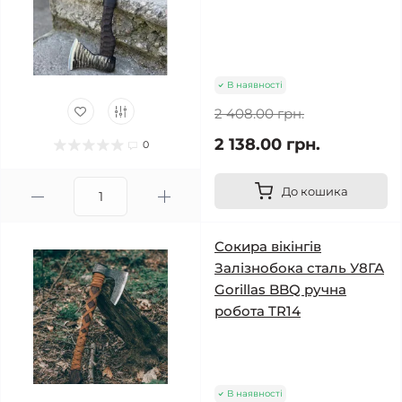
В наявності
2 408.00 грн.
2 138.00 грн.
0
До кошика
Сокира вікінгів
Залізнобока сталь У8ГА
Gorillas BBQ ручна
робота TR14
В наявності