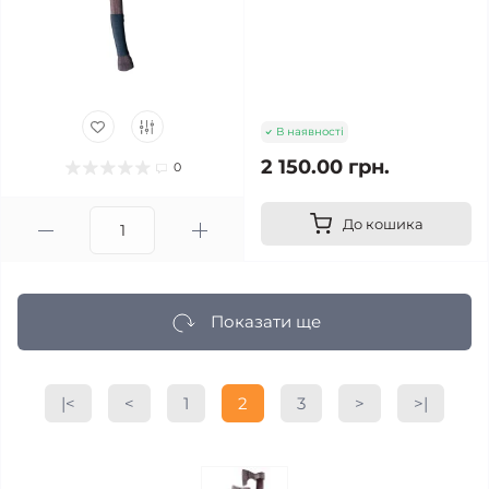
В наявності
2 150.00 грн.
0
До кошика
Показати ще
|<
<
1
2
3
>
>|