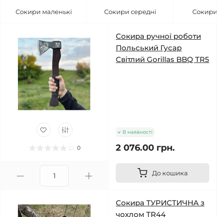
Сокири маленькі
Сокири середні
Сокири
Сокира ручної роботи
Польський Гусар
Світлий Gorillas BBQ TR5
В наявності
2 076.00 грн.
0
До кошика
Сокира ТУРИСТИЧНА з
чохлом TR44