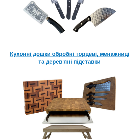
Кухонні дошки обробні торцеві, менажниці
та дерев'яні підставки