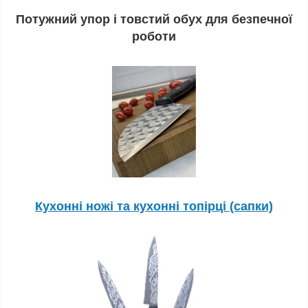
Потужний упор і товстий обух для безпечної
роботи
Кухонні ножі та кухонні топірці (сапки)