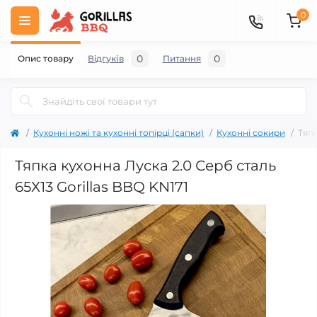
0
0
0
Опис товару
Відгуків
Питання
Кухонні ножі та кухонні топірці (сапки)
Кухонні сокири
Тяпк
Тяпка кухонна Луска 2.0 Серб сталь
65Х13 Gorillas BBQ KN171